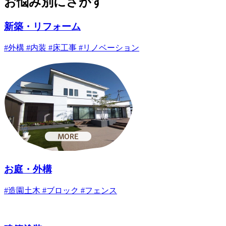
お悩み別にさがす
新築・リフォーム
#外構 #内装 #床工事 #リノベーション
お庭・外構
#造園土木 #ブロック #フェンス