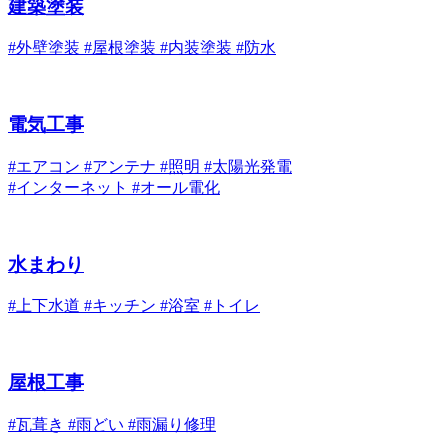
建築塗装
#外壁塗装 #屋根塗装 #内装塗装 #防水
電気工事
#エアコン #アンテナ #照明 #太陽光発電
#インターネット #オール電化
水まわり
#上下水道 #キッチン #浴室 #トイレ
屋根工事
#瓦葺き #雨どい #雨漏り修理