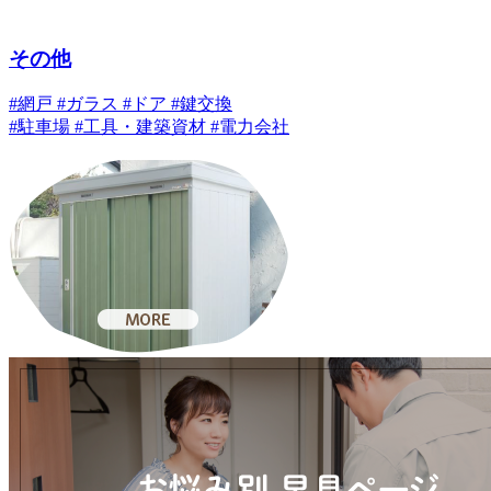
その他
#網戸 #ガラス #ドア #鍵交換
#駐車場 #工具・建築資材 #電力会社