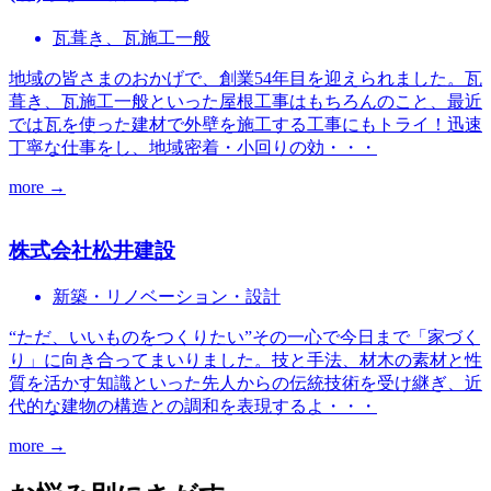
瓦葺き、瓦施工一般
地域の皆さまのおかげで、創業54年目を迎えられました。瓦
葺き、瓦施工一般といった屋根工事はもちろんのこと、最近
では瓦を使った建材で外壁を施工する工事にもトライ！迅速
丁寧な仕事をし、地域密着・小回りの効・・・
more →
株式会社松井建設
新築・リノベーション・設計
“ただ、いいものをつくりたい”その一心で今日まで「家づく
り」に向き合ってまいりました。技と手法、材木の素材と性
質を活かす知識といった先人からの伝統技術を受け継ぎ、近
代的な建物の構造との調和を表現するよ・・・
more →