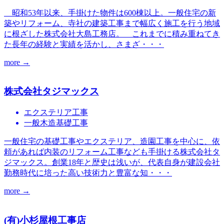
昭和53年以来、手掛けた物件は600棟以上。一般住宅の新
築やリフォーム、寺社の建築工事まで幅広く施工を行う地域
に根ざした株式会社大島工務店。 これまでに積み重ねてき
た長年の経験と実績を活かし、さまざ・・・
more →
株式会社タジマックス
エクステリア工事
一般木造基礎工事
一般住宅の基礎工事やエクステリア、造園工事を中心に、依
頼があれば内装のリフォーム工事なども手掛ける株式会社タ
ジマックス。創業18年と歴史は浅いが、代表自身が建設会社
勤務時代に培った高い技術力と豊富な知・・・
more →
(有)小杉屋根工事店