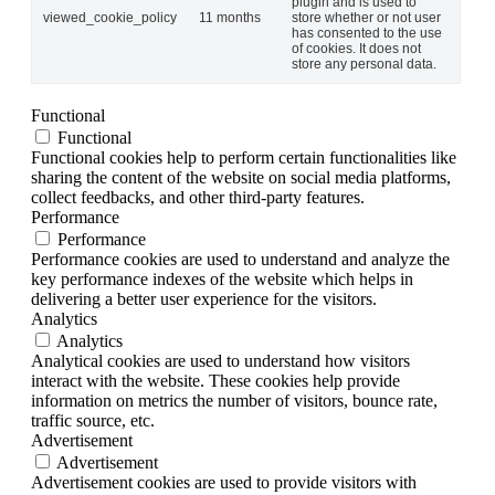
plugin and is used to
viewed_cookie_policy
11 months
store whether or not user
has consented to the use
of cookies. It does not
store any personal data.
Functional
Functional
Functional cookies help to perform certain functionalities like
sharing the content of the website on social media platforms,
collect feedbacks, and other third-party features.
Performance
Performance
Performance cookies are used to understand and analyze the
key performance indexes of the website which helps in
delivering a better user experience for the visitors.
Analytics
Analytics
Analytical cookies are used to understand how visitors
interact with the website. These cookies help provide
information on metrics the number of visitors, bounce rate,
traffic source, etc.
Advertisement
Advertisement
Advertisement cookies are used to provide visitors with