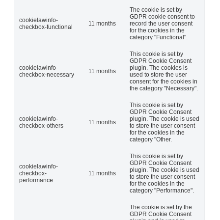
The cookie is set by
GDPR cookie consent to
cookielawinfo-
11 months
record the user consent
checkbox-functional
for the cookies in the
category "Functional".
This cookie is set by
GDPR Cookie Consent
cookielawinfo-
plugin. The cookies is
11 months
checkbox-necessary
used to store the user
consent for the cookies in
the category "Necessary".
This cookie is set by
GDPR Cookie Consent
cookielawinfo-
plugin. The cookie is used
11 months
checkbox-others
to store the user consent
for the cookies in the
category "Other.
This cookie is set by
GDPR Cookie Consent
cookielawinfo-
plugin. The cookie is used
checkbox-
11 months
to store the user consent
performance
for the cookies in the
category "Performance".
The cookie is set by the
GDPR Cookie Consent